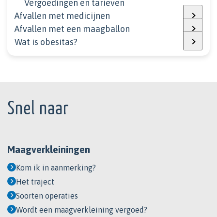
Vergoedingen en tarieven
Afvallen met medicijnen
Afvallen met een maagballon
Wat is obesitas?
Footer
Snel naar
Maagverkleiningen
Kom ik in aanmerking?
Het traject
Soorten operaties
Wordt een maagverkleining vergoed?