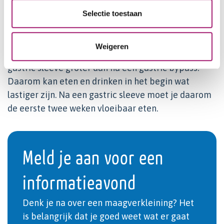
Dat kan per persoon verschillen. Gemiddeld duurt
Selectie toestaan
het 3 tot 6 weken voordat je goed bent hersteld. Let
op: dit is een gemiddelde. Jouw herstel kan ook
Weigeren
korter of langer duren. De maagwond is na een
gastric sleeve groter dan na een gastric bypass.
Daarom kan eten en drinken in het begin wat
lastiger zijn. Na een gastric sleeve moet je daarom
de eerste twee weken vloeibaar eten.
Meld je aan voor een
informatieavond
Denk je na over een maagverkleining? Het
is belangrijk dat je goed weet wat er gaat