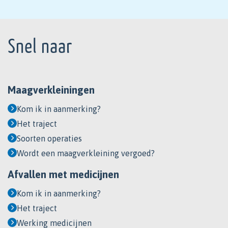
Footer
Snel naar
Maagverkleiningen
Kom ik in aanmerking?
Het traject
Soorten operaties
Wordt een maagverkleining vergoed?
Afvallen met medicijnen
Kom ik in aanmerking?
Het traject
Werking medicijnen