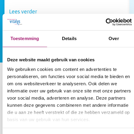
Lees verder
Lees alle ervaringsverhalen
Toestemming
Details
Over
Deze website maakt gebruik van cookies
We gebruiken cookies om content en advertenties te
personaliseren, om functies voor social media te bieden en
om ons websiteverkeer te analyseren. Ook delen we
Meer dan 20%
informatie over uw gebruik van onze site met onze partners
gewichtsverlies: 92,6%
voor social media, adverteren en analyse. Deze partners
kunnen deze gegevens combineren met andere informatie
Het aantal patiënten dat méér dan 20%*
die u aan ze heeft verstrekt of die ze hebben verzameld op
gewicht heeft verloren na een gastric
basis van uw gebruik van hun services.
bypass operatie bij Vitalys. Landelijk is
dit cijfer 91,6%. (* de operatie is succesvol