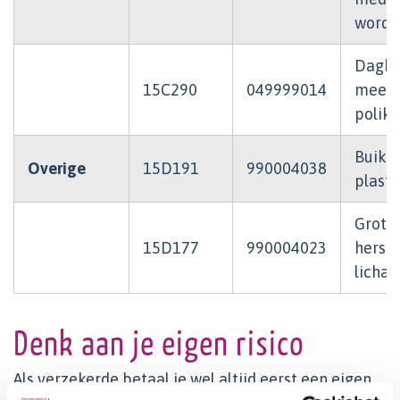
worde
Dagbe
15C290
049999014
meer 
polik
Buikw
Overige
15D191
990004038
plasti
Grote 
15D177
990004023
herste
licha
Denk aan je eigen risico
Als verzekerde betaal je wel altijd eerst een eigen