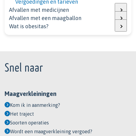
Vergoedingen en tarieven
Afvallen met medicijnen
Afvallen met een maagballon
Wat is obesitas?
Footer
Snel naar
Maagverkleiningen
Kom ik in aanmerking?
Het traject
Soorten operaties
Wordt een maagverkleining vergoed?