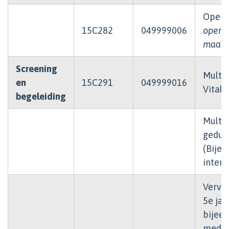
Opera
15C282
049999006
operat
maagv
Screening
Multid
en
15C291
049999016
Vitaly
begeleiding
Multid
gedure
(Bijee
intens
Vervol
5e jaa
bijeen
medis