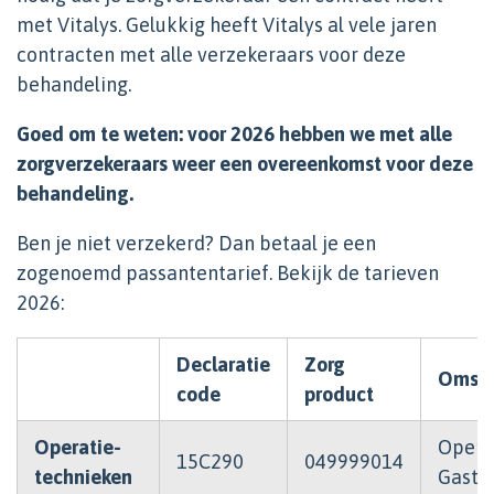
met Vitalys. Gelukkig heeft Vitalys al vele jaren
contracten met alle verzekeraars voor deze
behandeling.
Goed om te weten: voor 2026 hebben we met alle
zorgverzekeraars weer een overeenkomst voor deze
behandeling.
Ben je niet verzekerd? Dan betaal je een
zogenoemd passantentarief. Bekijk de tarieven
2026:
Declaratie
Zorg
Omsch
code
product
Operatie-
Operat
15C290
049999014
technieken
Gastri