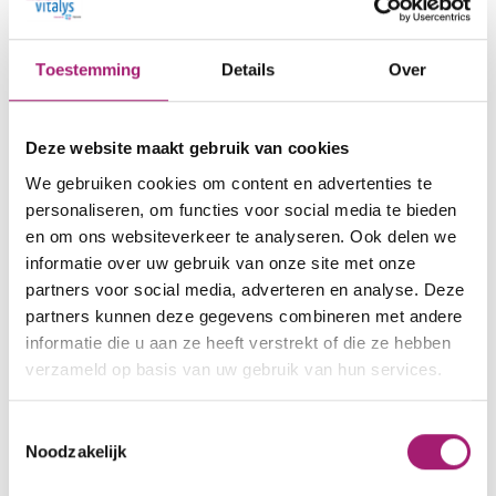
risico over de zorg die wordt vergoed vanuit de
basisverzekering. Voor 2026 is het eigen risico 385
euro.
Toestemming
Details
Over
Hoe zit dat precies met de basisverzekering, het
Deze website maakt gebruik van cookies
eigen risico en de eigen bijdrage?
Bekijk dit filmpje.
We gebruiken cookies om content en advertenties te
personaliseren, om functies voor social media te bieden
Sommige kosten worden niet
en om ons websiteverkeer te analyseren. Ook delen we
informatie over uw gebruik van onze site met onze
(altijd) vergoed
partners voor social media, adverteren en analyse. Deze
partners kunnen deze gegevens combineren met andere
Sommige kosten betaal je zelf. Zoals de
informatie die u aan ze heeft verstrekt of die ze hebben
vitaminesupplementen die je je leven lang gaat
verzameld op basis van uw gebruik van hun services.
slikt. Ook voor plastische chirurgie, als je
huidoverschot hebt, gelden strenge regels om een
Toestemmingsselectie
vergoeding te krijgen.
Noodzakelijk