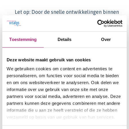
Let op: Door de snelle ontwikkelingen binnen
het specialisme 'Afvallen met medicijnen', kan
het voorkomen dat de tarieven gedurende het
jaar wijzigen. Dit communiceren we altijd op
Toestemming
Details
Over
de website.
Bekijk ons totaaloverzicht van kosten
Deze website maakt gebruik van cookies
We gebruiken cookies om content en advertenties te
personaliseren, om functies voor social media te bieden
en om ons websiteverkeer te analyseren. Ook delen we
informatie over uw gebruik van onze site met onze
Meld je aan voor een
partners voor social media, adverteren en analyse. Deze
partners kunnen deze gegevens combineren met andere
online informatieavond
informatie die u aan ze heeft verstrekt of die ze hebben
verzameld op basis van uw gebruik van hun services.
Heb je interesse in het behandeltraject