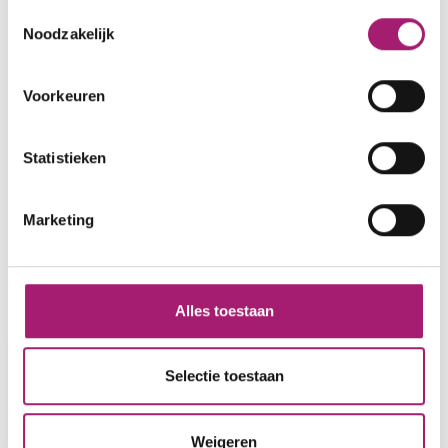
‘Afvallen met medicijnen’? Het is belangrijk
Toestemmingsselectie
dat je goed weet wat er gaat gebeuren. Volg
Noodzakelijk
daarom eerst een online gratis
informatieavond van 1,5 uur. Je hoort die
Voorkeuren
avond meer over het hele traject. En stel
gerust je vragen.
Statistieken
Schrijf je online in
Marketing
Alles toestaan
Behandelingen
Selectie toestaan
Maagverkleiningen
Afvallen met medicijnen
Werking medicijnen
Weigeren