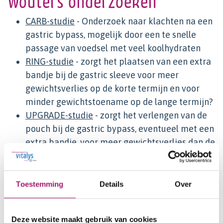
Wouters onderzoeken
CARB-studie
- Onderzoek naar klachten na een
gastric bypass, mogelijk door een te snelle
passage van voedsel met veel koolhydraten
RING-studie
- zorgt het plaatsen van een extra
bandje bij de gastric sleeve voor meer
gewichtsverlies op de korte termijn en voor
minder gewichtstoename op de lange termijn?
UPGRADE-studie
- zorgt het verlengen van de
pouch bij de gastric bypass, eventueel met een
extra bandje, voor meer gewichtsverlies dan de
‘standaard’ gastric bypass?
Toestemming
Details
Over
Over ons
Deze website maakt gebruik van cookies