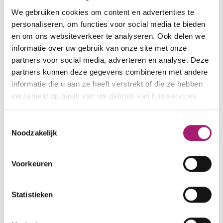
Het team van Vitalys
We gebruiken cookies om content en advertenties te
personaliseren, om functies voor social media te bieden
Chirurgen
en om ons websiteverkeer te analyseren. Ook delen we
Medisch team
informatie over uw gebruik van onze site met onze
Diëtisten
partners voor social media, adverteren en analyse. Deze
Psychologen
partners kunnen deze gegevens combineren met andere
Doktersassistentes
informatie die u aan ze heeft verstrekt of die ze hebben
Planners
verzameld op basis van uw gebruik van hun services.
Medisch secretaresses
Team Vitalys Hoogeveen
Toestemmingsselectie
Communicatie, Kwaliteit en Control
Noodzakelijk
Onderzoeksteam
Laura Heusschen
Voorkeuren
Nadia Botros
Adrianne Hofboer
Statistieken
Tessa Veerbeek
Stephan van Erp