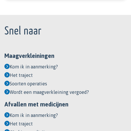
Footer
Snel naar
Maagverkleiningen
Kom ik in aanmerking?
Het traject
Soorten operaties
Wordt een maagverkleining vergoed?
Afvallen met medicijnen
Kom ik in aanmerking?
Het traject