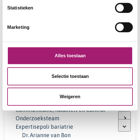
Statistieken
Over ons
Marketing
Het team van Vitalys
Chirurgen
Medisch team
Alles toestaan
Diëtisten
Psychologen
Doktersassistentes
Selectie toestaan
Planners
Medisch secretaresses
Weigeren
Team Vitalys Hoogeveen
Communicatie, Kwaliteit en Control
Onderzoeksteam
Expertisepoli bariatrie
Dr. Arianne van Bon