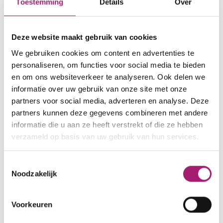
Toestemming
Details
Over
Lidmaatschappen
Nederlandse Vereniging van Maag-, Darm- en
Deze website maakt gebruik van cookies
Leverartsen
We gebruiken cookies om content en advertenties te
Nederlandse Vereniging voor
personaliseren, om functies voor social media te bieden
Gastroenterologie
en om ons websiteverkeer te analyseren. Ook delen we
Koninklijke Nederlandse Maatschappij voor
informatie over uw gebruik van onze site met onze
partners voor social media, adverteren en analyse. Deze
Geneeskunde
partners kunnen deze gegevens combineren met andere
Federatie van Medisch Specialisten
informatie die u aan ze heeft verstrekt of die ze hebben
American Society of Gastrointestinal
verzameld op basis van uw gebruik van hun services.
Endoscopy
European Society of Gastrointestinal
Toestemmingsselectie
Endoscopy
Noodzakelijk
ECCO (European Crohn’s and Colitis
Organisation
Voorkeuren