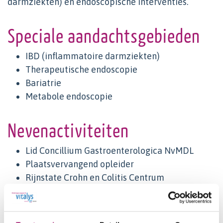
darmziekten) en endoscopische interventies.
Speciale aandachtsgebieden
IBD (inflammatoire darmziekten)
Therapeutische endoscopie
Bariatrie
Metabole endoscopie
Nevenactiviteiten
Lid Concillium Gastroenterologica NvMDL
Plaatsvervangend opleider
Rijnstate Crohn en Colitis Centrum
Voorzitter Commissie Endoscopie NvMDL en
Sectie Endoscopie NVGE