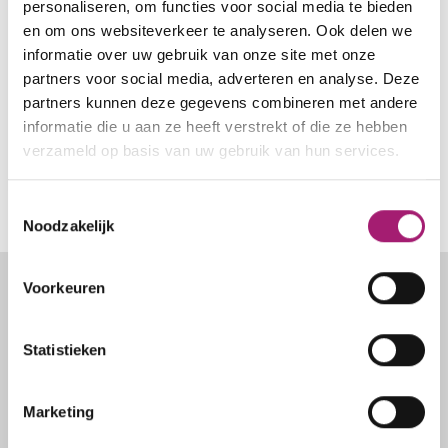
Onze resultaten
personaliseren, om functies voor social media te bieden
en om ons websiteverkeer te analyseren. Ook delen we
Nieuws
informatie over uw gebruik van onze site met onze
Wetenschap en onderzoek
partners voor social media, adverteren en analyse. Deze
Jouw mening telt
partners kunnen deze gegevens combineren met andere
Partners en samenwerkingen
informatie die u aan ze heeft verstrekt of die ze hebben
Vacatures
verzameld op basis van uw gebruik van hun services.
Regels en privacy
Toestemmingsselectie
Noodzakelijk
Footer
Voorkeuren
Snel naar
Statistieken
Maagverkleiningen
Marketing
Kom ik in aanmerking?