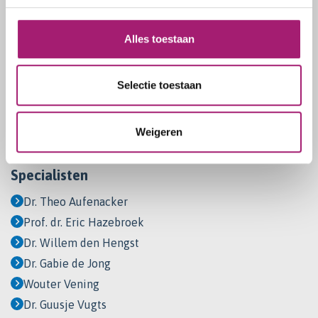
Het traject
Soorten operaties
Alles toestaan
Wordt een maagverkleining vergoed?
Afvallen met medicijnen
Selectie toestaan
Kom ik in aanmerking?
Het traject
Weigeren
Werking medicijnen
Specialisten
Dr. Theo Aufenacker
Prof. dr. Eric Hazebroek
Dr. Willem den Hengst
Dr. Gabie de Jong
Wouter Vening
Dr. Guusje Vugts