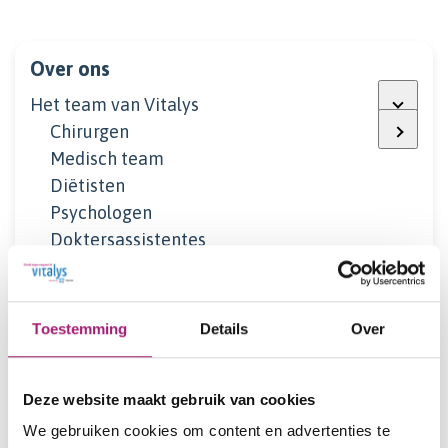
Over ons
Het team van Vitalys
Chirurgen
Medisch team
Diëtisten
Psychologen
Doktersassistentes
Planners
Medisch secretaresses
Team Vitalys Hoogeveen
Toestemming
Details
Over
Communicatie, Kwaliteit en Control
Onderzoeksteam
Deze website maakt gebruik van cookies
Expertisepoli bariatrie
Managementteam
We gebruiken cookies om content en advertenties te