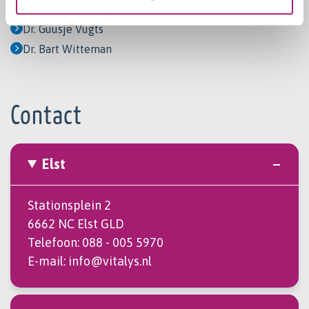
Wouter Vening
Dr. Guusje Vugts
Dr. Bart Witteman
Contact
Elst
Stationsplein 2
6662 NC Elst GLD
Telefoon:
088 - 005 5970
E-mail:
info@vitalys.nl