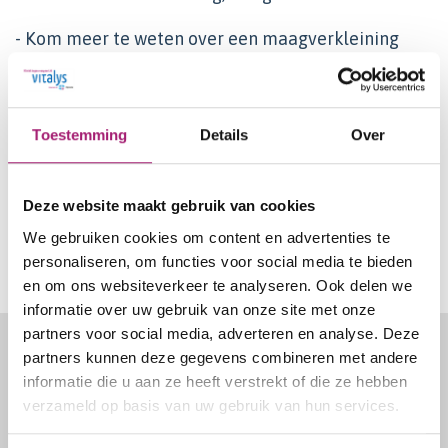
- Kom meer te weten over een maagverkleining
- Leer hoe je etiketten leest en waar je op kan
letten
- Ga in gesprek met een verpleegkundig specialist,
Toestemming
Details
Over
diëtist, psycholoog en een ervaringsdeskundige
Deze website maakt gebruik van cookies
We ontvangen je graag met koffie en thee en laat je
We gebruiken cookies om content en advertenties te
verrassen....
personaliseren, om functies voor social media te bieden
en om ons websiteverkeer te analyseren. Ook delen we
informatie over uw gebruik van onze site met onze
Footer
partners voor social media, adverteren en analyse. Deze
Snel naar
partners kunnen deze gegevens combineren met andere
informatie die u aan ze heeft verstrekt of die ze hebben
verzameld op basis van uw gebruik van hun services.