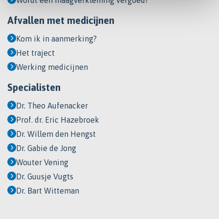
Wordt een maagverkleining vergoed?
Afvallen met medicijnen
Kom ik in aanmerking?
Het traject
Werking medicijnen
Specialisten
Dr. Theo Aufenacker
Prof. dr. Eric Hazebroek
Dr. Willem den Hengst
Dr. Gabie de Jong
Wouter Vening
Dr. Guusje Vugts
Dr. Bart Witteman