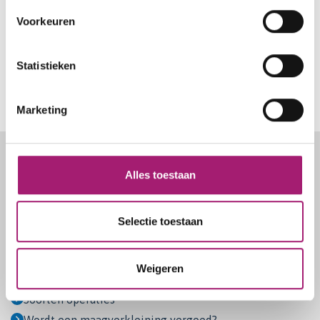
Voorkeuren
Statistieken
Marketing
Footer
Snel naar
Alles toestaan
Selectie toestaan
Maagverkleiningen
Kom ik in aanmerking?
Weigeren
Het traject
Soorten operaties