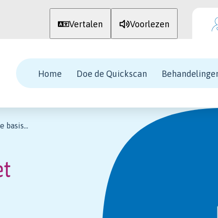
Vertalen
Voorlezen
Home
Doe de Quickscan
Behandelinge
zekering
et