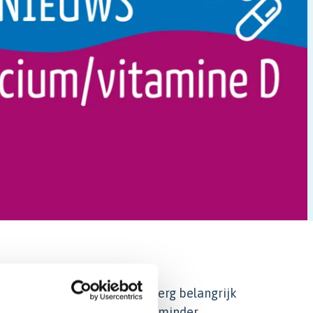
r is. Desalniettemin is het erg belangrijk
een maagverkleining neem je minder