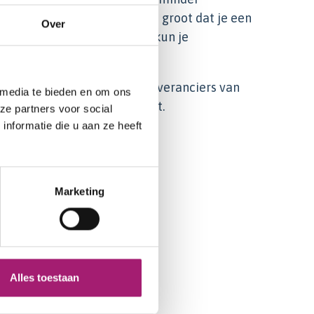
vult met tabletten is de kans groot dat je een
Over
tot botontkalking. Hierdoor kun je
 je apotheek maar ook bij leveranciers van
 media te bieden en om ons
ar wat past binnen je budget.
ze partners voor social
nformatie die u aan ze heeft
Marketing
Alles toestaan