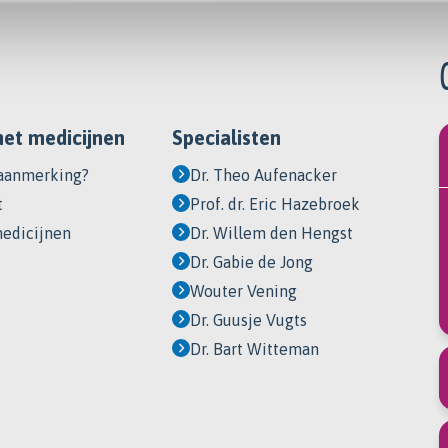
met medicijnen
Specialisten
 aanmerking?
Dr. Theo Aufenacker
t
Prof. dr. Eric Hazebroek
edicijnen
Dr. Willem den Hengst
Dr. Gabie de Jong
Wouter Vening
Dr. Guusje Vugts
Dr. Bart Witteman