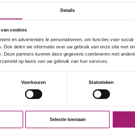
voedingstoffen zoals calcium op. Als je dit niet aan
Details
tekort oploopt. Een tekort aan calcium kan leiden 
bijvoorbeeld sneller een bot breken.
 van cookies
Calcium/vitamine D tabletten zijn verkrijgbaar bij
ent en advertenties te personaliseren, om functies voor social
multivitaminen. Laat je goed informeren en kijk na
. Ook delen we informatie over uw gebruik van onze site met on
e. Deze partners kunnen deze gegevens combineren met andere i
erzameld op basis van uw gebruik van hun services.
Voorkeuren
Statistieken
Selectie toestaan