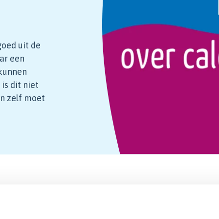
oed uit de
aar een
 kunnen
s dit niet
en zelf moet
We snappen dat dit voor veel mensen een tegenvalle
om calcium/vitamine D te blijven gebruiken. Na 