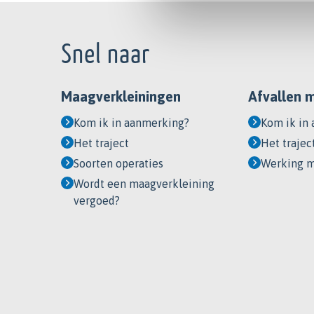
Footer
Snel naar
Maagverkleiningen
Afvallen 
Kom ik in aanmerking?
Kom ik in
Het traject
Het trajec
Soorten operaties
Werking m
Wordt een maagverkleining
vergoed?