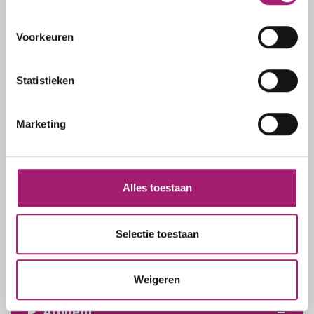
Voorkeuren
Contact
Statistieken
Elst
Marketing
Stationsplein 2
6662 NC Elst GLD
Telefoon:
088 - 005 5970
Alles toestaan
E-mail:
info@vitalys.nl
Selectie toestaan
Hoogeveen
Weigeren
Arnhem