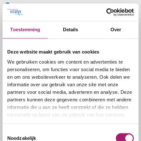
Soorten operaties
Wordt een maagverkleining vergoed?
Afvallen met medicijnen
Toestemming
Details
Over
Kom ik in aanmerking?
Het traject
Deze website maakt gebruik van cookies
Werking medicijnen
We gebruiken cookies om content en advertenties te
personaliseren, om functies voor social media te bieden
Specialisten
en om ons websiteverkeer te analyseren. Ook delen we
Dr. Theo Aufenacker
informatie over uw gebruik van onze site met onze
Prof. dr. Eric Hazebroek
partners voor social media, adverteren en analyse. Deze
partners kunnen deze gegevens combineren met andere
Dr. Willem den Hengst
informatie die u aan ze heeft verstrekt of die ze hebben
Dr. Gabie de Jong
verzameld op basis van uw gebruik van hun services.
Wouter Vening
Dr. Guusje Vugts
Toestemmingsselectie
Dr. Bart Witteman
Noodzakelijk